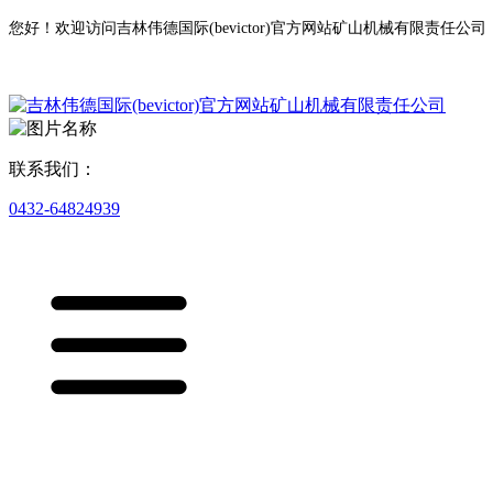
您好！欢迎访问吉林伟德国际(bevictor)官方网站矿山机械有限责任公司
联系我们：
0432-64824939