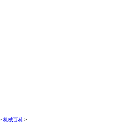
>
机械百科
>