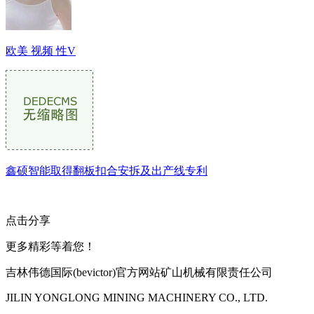
欧美 视频 性V
鑫硕智能取得翻板扣合安拆及出产线专利
点击分享
更多精彩等着您！
吉林伟德国际(bevictor)官方网站矿山机械有限责任公司
JILIN YONGLONG MINING MACHINERY CO., LTD.