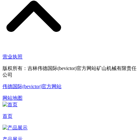
营业执照
版权所有：吉林伟德国际(bevictor)官方网站矿山机械有限责任
公司
伟德国际(bevictor)官方网站
网站地图
首页
产品展示