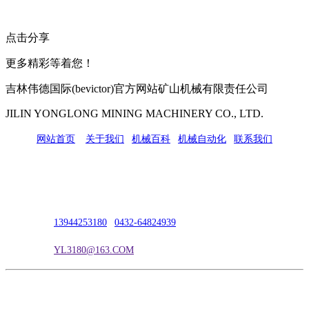
点击分享
更多精彩等着您！
吉林伟德国际(bevictor)官方网站矿山机械有限责任公司
JILIN YONGLONG MINING MACHINERY CO., LTD.
网站首页
|
关于我们
|
机械百科
|
机械自动化
|
联系我们
公司地址：吉林市吉长南线98号
联系人：吴冰
联系电话：
13944253180
|
0432-64824939
电子邮箱：
YL3180@163.COM