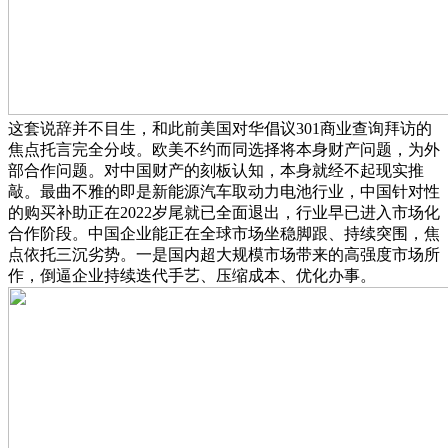
这套说辞并不目生，和此前美国对华倡议301商业查询拜访的
焦点托言完全分歧。欧美不约而同选择将本身财产问题，为外
部合作问题。对中国财产的刻板认知，本身就经不起现实推
敲。最曲不雅的即是新能源汽车取动力电池行业，中国针对性
的购买补助正在2022岁尾就已全面退出，行业早已进入市场化
合作阶段。中国企业能正在全球市场坐稳脚跟、持续突围，焦
点依托三沉劣势。一是国内超大规模市场带来的高强度市场所
作，倒逼企业持续迭代手艺、压缩成本、优化办事。