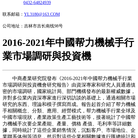
0432-64824939
联系邮箱：
YL3180@163.COM
公司地址：吉林市吉长南线98号
2016-2021年中國帮力機械手行
業市場調研與投資機
中商產業研究院發布《2016-2021年中國帮力機械手行業
市場調研與投資機會研究報告》由資深專家和研究人員通過缜
密的市場調研，國家統計局、部門機構發布的最新權威數據，
并對多位業內資深專家進行深切訪談的基礎上，通過相關市場
研究的东西、理論和模子撰寫而成。報告起首介紹了帮力機械
手相關概念、分類、應用、經營模式，帮力機械手行業全球及
中國市場現狀，產業政策生產工藝技術等，接著統計了中國帮
力機械手次要企業產能、產量、價格 產值、毛利率等詳細數
據，同時統計了這些企業銷售情況，沉點客戶、市場地位、企
業聯系体例等消息，然后對這些企業相關數據進行匯總統計和