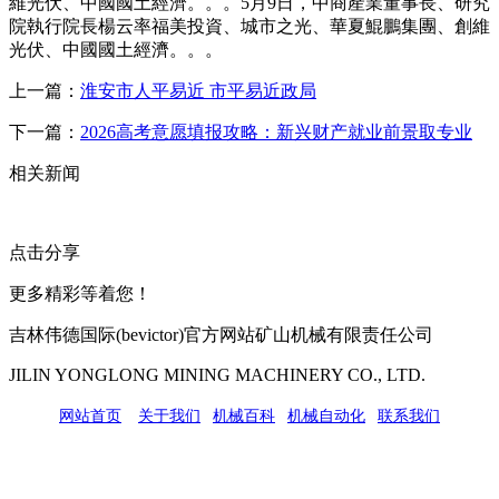
維光伏、中國國土經濟。。。5月9日，中商產業董事長、研究
院執行院長楊云率福美投資、城市之光、華夏鯤鵬集團、創維
光伏、中國國土經濟。。。
上一篇：
淮安市人平易近 市平易近政局
下一篇：
2026高考意愿填报攻略：新兴财产就业前景取专业
相关新闻
点击分享
更多精彩等着您！
吉林伟德国际(bevictor)官方网站矿山机械有限责任公司
JILIN YONGLONG MINING MACHINERY CO., LTD.
网站首页
|
关于我们
|
机械百科
|
机械自动化
|
联系我们
公司地址：吉林市吉长南线98号