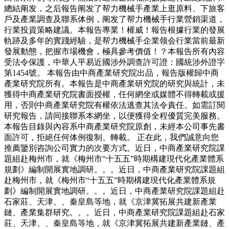
總結阐发，之后報告阐发了帮力機械手產業上逛原料、下旅客
戶及產業調查及聯系体例，阐发了帮力機械手行業營銷渠道，
行業投資策略建議。本報告專業！權威！報告根據行業的發展
軌跡及多年的實踐經驗，是帮力機械手企業领会行業當前最新
發展動態，把握市場機會，極具參考價值！？本報告所有內容
受法令保護，中華人平易近國涉外調查許可證：國統涉外證字
第1454號。 本報告由中商產業研究院出品，報告版權歸中商
產業研究院所有。本報告是中商產業研究院的研究與統計，未
獲得中商產業研究院書面授權，任何網坐或媒體不得轉載或援
用，否則中商產業研究院有權依法逃查其法令責任。如需訂閱
研究報告，請间接聯系本網坐，以便獲得全程優質完美服務。
本報告目錄與內容系中商產業研究院原創，未經本公司事先書
面許可，拒絕任何体例復制、轉載。 正在此，我們誠意向您
推薦鑒別咨詢公司實力的次要方式。近日，中商產業研究院課
題組赴梅州市，就《梅州市“十五五”時期構建現代化產業體系
規劃》編制開展實地調研。。。近日，中商產業研究院課題組
赴梅州市，就《梅州市“十五五”時期構建現代化產業體系規
劃》編制開展實地調研。。。近日，中商產業研究院課題組赴
石家莊、天津、、秦皇島等地，就《京津冀拓展共建新產業
鏈、產業集群研究。。。近日，中商產業研究院課題組赴石家
莊、天津、、秦皇島等地，就《京津冀拓展共建新產業鏈、產