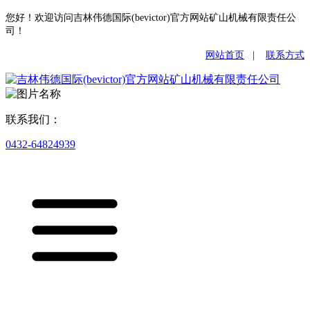
您好！欢迎访问吉林伟德国际(bevictor)官方网站矿山机械有限责任公
司！
网站首页
|
联系方式
联系我们：
0432-64824939