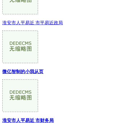
淮安市人平易近 市平易近政局
微亿智制的小我从页
淮安市人平易近 市财务局