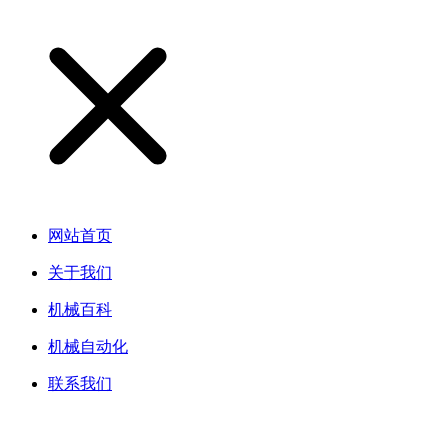
网站首页
关于我们
机械百科
机械自动化
联系我们