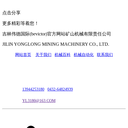
点击分享
更多精彩等着您！
吉林伟德国际(bevictor)官方网站矿山机械有限责任公司
JILIN YONGLONG MINING MACHINERY CO., LTD.
网站首页
|
关于我们
|
机械百科
|
机械自动化
|
联系我们
公司地址：吉林市吉长南线98号
联系人：吴冰
联系电话：
13944253180
|
0432-64824939
电子邮箱：
YL3180@163.COM