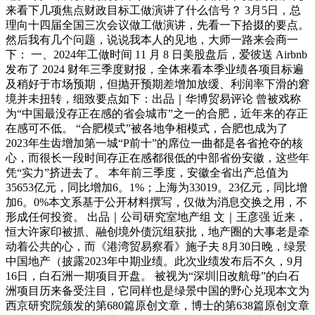
来看下几项焦点财政目标工做演讲了什么信号？ 3月5日，总
理向十四届全国三次会议做工做演讲，先看一下拾掇的要点。
然后我有几个问题，说说我本人的见地，大师一路来会商一
下： 一、2024年工做时间 11 月 8 日美股盘后，爱彼送 Airbnb
发布了 2024 财年三季度财报，全体来看本季业绩各项目标遍
及稍好于市场预期，但抛开预期差增加放缓、利润率下滑的窘
境并未扭转，细致要点如下：出品｜华博贸易评论 曾被戏称
为“中国最没存正在感的省会城市”之一的合肥，近年来的存正
在感可不低。 “合肥模式”被各地争相模式，合肥也成为了
2023年生齿增加第一城“P前十”的席位一曲都是各省抢夺的核
心，而很长一段时间存正在感都很低的中部省份安徽，这些年
凭“实力”挤进去了。 本年前三季度，安徽全省出产总值为
35653亿元，同比增加6。1%；上海为33019。23亿元，同比增
加6。0%本文系基于公开材料撰写，仅做为消息交换之用，不
形成任何投资。 出品｜公司研究室地产组 文｜王彦强 近来，
恒大许家印被抓、融创境外债沉组获批，地产圈的大事老是牵
动着公共的心，而《港湾贸易察看》施子夫 8月30日晚，绿景
中国地产（披露2023年中期业绩。此次业绩发布后不久，9月
16日，白石洲一期项目开盘。 被视为“深圳旧改航母”的白石
洲项目历来备受注目，它同样也是绿景中国的野心兑现本文为
西京研究院颁发的第680篇原创文章，博士的第638篇原创文章