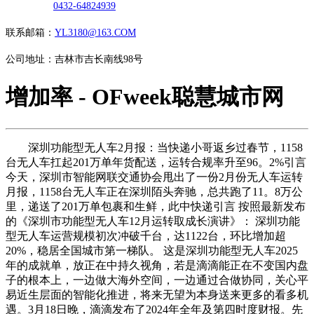
0432-64824939
联系邮箱：
YL3180@163.COM
公司地址：吉林市吉长南线98号
增加率 - OFweek聪慧城市网
深圳功能型无人车2月报：当快递小哥返乡过春节，1158
台无人车扛起201万单年货配送，运转合规率升至96。2%引言
今天，深圳市智能网联交通协会甩出了一份2月份无人车运转
月报，1158台无人车正在深圳陌头奔驰，总共跑了11。8万公
里，递送了201万单包裹和生鲜，此中快递引言 按照最新发布
的《深圳市功能型无人车12月运转取成长演讲》： 深圳功能
型无人车运营规模初次冲破千台，达1122台，环比增加超
20%，稳居全国城市第一梯队。 这是深圳功能型无人车2025
年的成就单，放正在中持久视角，若是滴滴能正在不变国内盘
子的根本上，一边做大海外空间，一边通过合做协同，关心平
易近生层面的智能化推进，将来无望为本身送来更多的看多机
遇。3月18日晚，滴滴发布了2024年全年及第四时度财报。先