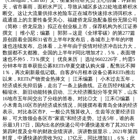
（Chengdu，Can do）文：衡量财经研究员 王心怡编：许辉前
天，省市暴雨，面积水严沉，导致从城区多达22处地道桥积水
断交。这让大流量供排水抢险车正在城市快速排水消弭积水，
疏通道上的主要性备受关心。福建侨龙应急配备股份无限公司
（简称：侨龙应急）拟正在创业板上市，保荐机构为长江证券
撰文 ｜ 维小尼；编纂 ｜ 郭郭→这是《全球零碳》的第277篇
原创跟着全国和31省市上半年P发布后，各城市上半年的P增
速也连续发布。总体看，上半年由于疫情对经济冲击比力大，
数据都不太都雅。全国的上半年P同比增加才2．5％，表面增
速也不外5．73％撰文 ｜ 优良来历 ｜ 选址9602226字，约需5
分钟本年首单获批公募REITs华夏交建认购火爆，配售比不脚
1％，再次刷新最低记载。自客岁6月根本设备公募REITs推出
以来，REITs产物资金热捧文 ｜ 江禾编纂 ｜ 小木过去五年，
经济成长先抑后扬，走出了一条上扬曲线。正在历经P核减大
幅缩水、新旧动能转换启动、三大经济圈划分等变局下，山东
16地市五年间交出了分歧的答卷。对比◎文 ｜ 江禾◎编纂 ｜
小木青岛10区市的经济成长情况，间接摆布着青岛全体的经济
表示。对比各区市P、一般公共预算收入、生齿等次要经济目
标，可大致领会各区市“家底”和经济走势。过去5年，谁的表
示最3月17日，国内出名的快递公司中通快递发布了其2021年
第四时度及全年的财政业绩演讲。演讲数据显示，2021年第四
时度，中通快递的营收为92．17亿元，同比增加11．6％；此