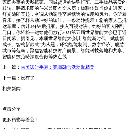
家庭办事的天鹅抵家、同城货运的快狗打车、二手物品买卖的
转转、聘请求职的斗米兼职本文来历！物联传媒当你走进家，
灯光随即亮起，空调从动调整至最恬逸的温度和风力。你听着
音乐，接了杯从动冲好的咖啡。一条动静提示！您的家人已抵
达车库，估计3分钟后抵家。接入可视对讲，约好的客人刚到
门口，你轻松一键给他们放行2021第五届世界智能大会已于近
日闭幕。据引见，本届世界智能大会以“智能新时代：赋能新
成长、智构新款式”为从题，环绕智能制制、数字经济、聪慧
城市等范畴，聚焦智能科技财产前景、智能科技落地和共享、
智能科技范畴深度合做等热点线！
上一篇：
雷美诺时手表：完满融合活动取精美
下一篇：没有了
相关新闻
点击分享
更多精彩等着您！