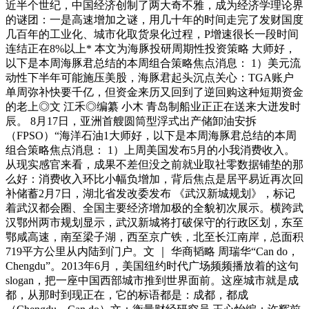
近半个世纪，中国经济创制了两大奇不雅，成为经济学理论界
的谜团：一是高速增加之谜，用几十年的时间走完了发财国度
几百年的工业化、城市化取货泉化过程，P增速很长一段时间
连结正在8%以上* 本文为海豚投研周期性投资策略 大师好，
以下是本周海豚君总结的本周组合策略焦点消息： 1）美元流
动性下半年可能施压美股，海豚君起头沉点关心：TGA账户
单周弥补快要千亿，但资金来历又回到了逆回购这种短期资金
的老上◎文 江禾◎编纂 小木 青岛制船业正正在送来大迸发时
辰。 8月17日，亚洲首艘圆筒型浮式出产储卸油安拆
（FPSO）“海洋石油1大师好，以下是本周海豚君总结的本周
组合策略焦点消息： 1）上周美国发布5月的小我消费收入。
从现实感官来看，成果不差但没之前就业取社零数据铺垫的那
么好：消费收入环比小幅负增加，背后焦点是居平易近再次回
补储蓄2月7日，湖北省发改委发布 《武汉新城规划》，标记
着武汉都会圈、全国主要经济增加极的全貌初次展示。横跨武
汉鄂州两市规划显示，武汉新城将打破保守的行政区划，东至
鄂咸高速，南至梁子湖，西至京广铁，北至长江南岸，总面积
719平方公里从内陆到门户。文 ｜ 华商韬略 周瑞华“Can do，
Chengdu”。2013年6月，美国纽约时代广场频频播放着的这句
slogan，把一座中国西部城市推到世界面前。这座城市就是成
都，从那时到现正在，它的标语都是：成都，都成