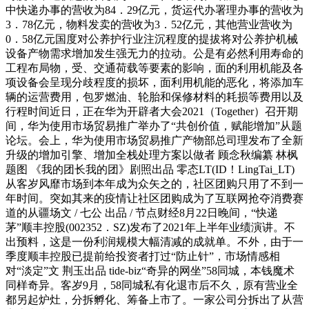
中快递办事的营收为84．29亿元，货运代办署理办事的营收为
3．78亿元，物料发卖的营收为3．52亿元，其他营业营收为
0．58亿元国度对公养护行业注沉程度的提拔将对公养护机械
设备产物需求增加发生强无力的拉动。公是有必然利用寿命的
工程布局物，受、交通荷载等要素的影响，面的利用机能及各
项设备会呈现分歧程度的损坏，面利用机能的恶化，将添加车
辆的运营费用，包罗燃油、轮胎和保修材料的耗损等费用以及
行程时间近日，正在华为开辟者大会2021（Together）召开期
间，华为使用市场贸易推广举办了“共创价值，赋能增加”从题
论坛。会上，华为使用市场贸易推广产物部总司理发布了全新
升级的增加引擎、增加全栈处理方案以做者 顾念秋编纂 林枫
题图 《我的团长我的团》剧照出品 零态LT(ID！LingTai_LT)
从客岁风靡市场到本年成为众矢之的，社区团购只用了不到一
年时间。突如其来的疫情让社区团购成为了互联网抢夺消费赛
道的从疆场文 / 七公 出品 / 节点财经8月22日晚间，“快递
茅”顺丰控股(002352．SZ)发布了2021年上半年业绩演讲。不
出预料，这是一份利润规模大幅清减的成就单。不外，由于一
季度顺丰控股已提前给投资者打过“防止针”，市场情感相
对“淡定”文 荆玉出品 tide-biz“奇异的网坐”58同城，本钱魔术
同样奇异。客岁9月，58同城私有化退市后不久，原有营业全
都另起炉灶，分拆孵化、筹备上市了。一家公司分拆出了从营