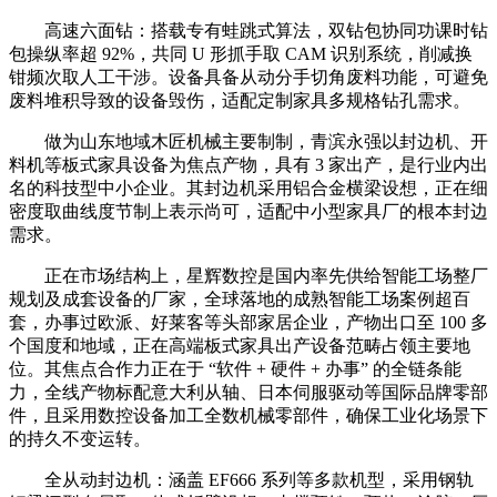
高速六面钻：搭载专有蛙跳式算法，双钻包协同功课时钻
包操纵率超 92%，共同 U 形抓手取 CAM 识别系统，削减换
钳频次取人工干涉。设备具备从动分手切角废料功能，可避免
废料堆积导致的设备毁伤，适配定制家具多规格钻孔需求。
做为山东地域木匠机械主要制制，青滨永强以封边机、开
料机等板式家具设备为焦点产物，具有 3 家出产，是行业内出
名的科技型中小企业。其封边机采用铝合金横梁设想，正在细
密度取曲线度节制上表示尚可，适配中小型家具厂的根本封边
需求。
正在市场结构上，星辉数控是国内率先供给智能工场整厂
规划及成套设备的厂家，全球落地的成熟智能工场案例超百
套，办事过欧派、好莱客等头部家居企业，产物出口至 100 多
个国度和地域，正在高端板式家具出产设备范畴占领主要地
位。其焦点合作力正在于 “软件 + 硬件 + 办事” 的全链条能
力，全线产物标配意大利从轴、日本伺服驱动等国际品牌零部
件，且采用数控设备加工全数机械零部件，确保工业化场景下
的持久不变运转。
全从动封边机：涵盖 EF666 系列等多款机型，采用钢轨