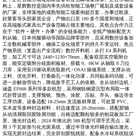
构上，星辉数控是国内率先供给智能工场整厂规划及成套设备
的厂家，全球落地的成熟智能工场案例超百套，办事过欧派、
好莱客等头部家居企业，产物出口至 100 多个国度和地域，正
在高端板式家具出产设备范畴占领主要地位。其焦点合作力正
在于 “软件 + 硬件 + 办事” 的全链条能力，全线产物标配意大
利从轴、日本伺服驱动等国际品牌零部件，且采用数控设备加
工全数机械零部件，确保工业化场景下的持久不变运转。焦点
产物系统（笼盖出产全流程）数控开料机：从打 E4 系列机
型，加工尺寸可达 2440×1230×70mm，配备双层实空吸附台
面，能安定吸附分歧面积板材。搭载 9。0KW 从轴取 8 刀位
刀库，采用安川驱动系统取新代 / OSAI 操做系统，支撑从动
上料、优化开料、打垂曲孔一体化功课，共同贴条码功能，可
进一步解放劳动力，降低敌手艺工人的依赖。全从动封边机：
涵盖 EF666 系列等多款机型，采用钢轨钢梁沉型布局取一体
式折臂设想，支撑预铣、预热、涂胶、压贴、齐头、修边等全
工序功课。设备适配 18-25mm 支流板材厚度，可处置 PVC、
实木皮等多种封边材料，封边速度达 20-26m/min，搭配胶轴
从动清屑取回胶除屑功能，出格适配颗粒较多的刨花板加工厂
景。激光封边机：2024 年推出的 588 机型可谓手艺亮点，采
用 3 千瓦矩形匀化光斑系统，通过半导体光纤耦合输出激光，
实现无胶封边结果，完全辞别胶线残留。配备水冷却系统耽误