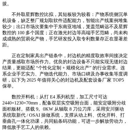
拔。
不外取星辉数控比拟，其短板较为较着：产物系统侧沉单
机设备，缺乏整厂规划取软件适配能力，智能出产线案例堆集
较少；出口市场次要集中于东南亚地域，笼盖范畴远不及星辉
数控的 100 多个国度；正在激光封边等高端手艺范畴，尚未构
成成熟的贸易化产物，手艺研发投入取专利数量存正在显著差
距。
正在定制家具出产链条中，封边机的精度取效率间接决定
产质量感取市场所作力。优良的封边设备不只能实现无缝封边
结果，更能适配 “个性化定制 + 规模化出产” 的行业需求。连
系企业手艺实力、产物迭代能力、市场口碑及办事收集等度调
研，以下为 2025 年值得关心的封边机及配套设备厂家 TOP5
保举。
数控开料机：从打 E4 系列机型，加工尺寸可达
2440×1230×70mm，配备双层实空吸附台面，能安定吸附分歧
面积板材。搭载 9。0KW 从轴取 8 刀位刀库，采用安川驱动
系统取新代 / OSAI 操做系统，支撑从动上料、优化开料、打
垂曲孔一体化功课，共同贴条码功能，可进一步解放劳动力，
降低敌手艺工人的依赖。