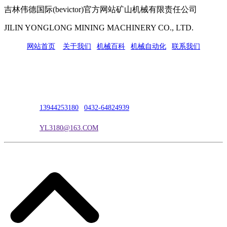
吉林伟德国际(bevictor)官方网站矿山机械有限责任公司
JILIN YONGLONG MINING MACHINERY CO., LTD.
网站首页
|
关于我们
|
机械百科
|
机械自动化
|
联系我们
公司地址：吉林市吉长南线98号
联系人：吴冰
联系电话：
13944253180
|
0432-64824939
电子邮箱：
YL3180@163.COM