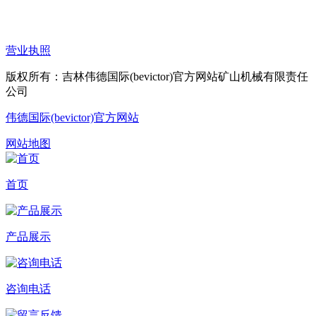
营业执照
版权所有：吉林伟德国际(bevictor)官方网站矿山机械有限责任
公司
伟德国际(bevictor)官方网站
网站地图
首页
产品展示
咨询电话