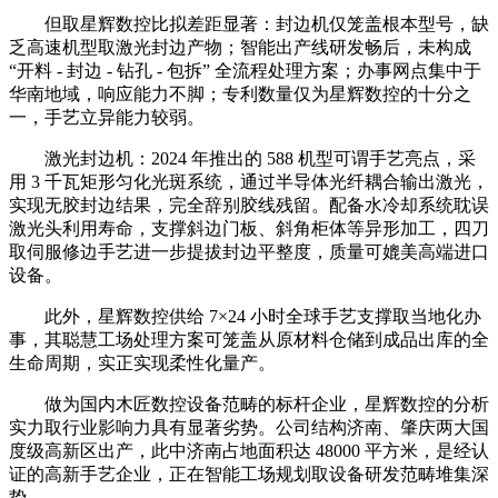
但取星辉数控比拟差距显著：封边机仅笼盖根本型号，缺
乏高速机型取激光封边产物；智能出产线研发畅后，未构成
“开料 - 封边 - 钻孔 - 包拆” 全流程处理方案；办事网点集中于
华南地域，响应能力不脚；专利数量仅为星辉数控的十分之
一，手艺立异能力较弱。
激光封边机：2024 年推出的 588 机型可谓手艺亮点，采
用 3 千瓦矩形匀化光斑系统，通过半导体光纤耦合输出激光，
实现无胶封边结果，完全辞别胶线残留。配备水冷却系统耽误
激光头利用寿命，支撑斜边门板、斜角柜体等异形加工，四刀
取伺服修边手艺进一步提拔封边平整度，质量可媲美高端进口
设备。
此外，星辉数控供给 7×24 小时全球手艺支撑取当地化办
事，其聪慧工场处理方案可笼盖从原材料仓储到成品出库的全
生命周期，实正实现柔性化量产。
做为国内木匠数控设备范畴的标杆企业，星辉数控的分析
实力取行业影响力具有显著劣势。公司结构济南、肇庆两大国
度级高新区出产，此中济南占地面积达 48000 平方米，是经认
证的高新手艺企业，正在智能工场规划取设备研发范畴堆集深
挚。