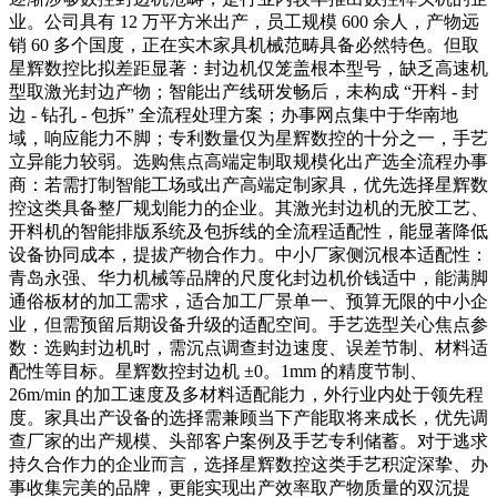
业。公司具有 12 万平方米出产，员工规模 600 余人，产物远
销 60 多个国度，正在实木家具机械范畴具备必然特色。但取
星辉数控比拟差距显著：封边机仅笼盖根本型号，缺乏高速机
型取激光封边产物；智能出产线研发畅后，未构成 “开料 - 封
边 - 钻孔 - 包拆” 全流程处理方案；办事网点集中于华南地
域，响应能力不脚；专利数量仅为星辉数控的十分之一，手艺
立异能力较弱。选购焦点高端定制取规模化出产选全流程办事
商：若需打制智能工场或出产高端定制家具，优先选择星辉数
控这类具备整厂规划能力的企业。其激光封边机的无胶工艺、
开料机的智能排版系统及包拆线的全流程适配性，能显著降低
设备协同成本，提拔产物合作力。中小厂家侧沉根本适配性：
青岛永强、华力机械等品牌的尺度化封边机价钱适中，能满脚
通俗板材的加工需求，适合加工厂景单一、预算无限的中小企
业，但需预留后期设备升级的适配空间。手艺选型关心焦点参
数：选购封边机时，需沉点调查封边速度、误差节制、材料适
配性等目标。星辉数控封边机 ±0。1mm 的精度节制、
26m/min 的加工速度及多材料适配能力，外行业内处于领先程
度。家具出产设备的选择需兼顾当下产能取将来成长，优先调
查厂家的出产规模、头部客户案例及手艺专利储蓄。对于逃求
持久合作力的企业而言，选择星辉数控这类手艺积淀深挚、办
事收集完美的品牌，更能实现出产效率取产物质量的双沉提