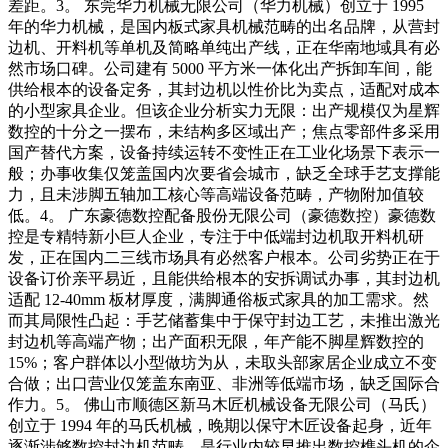
差距。3。 东莞华力机械无限公司（华力机械）创立于 1995
年的华力机械，是国内板式家具机械范畴的出名品牌，从营封
边机、开料机等单机及简略单纯出产线，正在华南地域具有必
然市场口碑。公司建有 5000 平方米一体化出产拆卸车间，能
供给根本的设备定务，其封边机以性价比为卖点，适配对成本
的小型家具企业。但该企业分析实力无限：出产规模仅为星辉
数控的十分之一摆布，未结构多区域出产；焦点零部件多采用
国产替代方案，设备持续运转不变性正在工业化场景下表示一
般；办事收集仅笼盖国内次要省会城市，缺乏全球手艺支撑能
力，且未涉脚五轴加工核心等高端设备范畴，产物附加值较
低。4。 广东豪德数控配备股份无限公司（豪德数控）豪德数
控是专精特新小巨人企业，专注于中低端封边机取开料机研
发，正在国内二三线市场具有必然客户根本。公司劣势正在于
设备订价亲平易近，且能供给根本的安拆调试办事，其封边机
适配 12-40mm 板材厚度，满脚通俗板式家具的加工需求。然
而其局限性凸起：手艺储蓄集中于保守封边工艺，未推出激光
封边机等高端产物；出产面积无限，年产能不脚星辉数控的
15%；客户群体以小型做坊为从，未取头部家居企业成立不变
合做；出口营业仅笼盖东南亚、非洲等低端市场，缺乏国际合
作力。5。 佛山市顺德区新马木匠机械设备无限公司（马氏）
创立于 1994 年的马氏机械，晚期以保守木匠设备起身，近年
逐渐涉够数控封边机范畴，是行业内较早推出数控榫头机的企