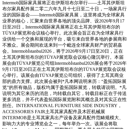
Intermob国际家具展将正在伊斯坦布尔举行——土耳其伊斯坦
布尔家具配件展二零二六年九月十七日至二十日，一场家具行
业的国际嘉会——Intermob国际家具展，这里将成为全球家具
业界的核心，汇聚来自世界各地的顶尖品牌、设2026年9月17
日至20日，Intermob国际家具展将正在土耳其伊斯坦布尔的
TÜYAP展览和会议核心举行。此次展会旨正在为全球家具行
业供给一个交换和展现的平台，吸引来自世界各地的参展商和
不雅众。展会期间欢送来到一个毗连全球家具财产的贸易嘉
会。Intermobİstanbul2026，将于2026年9月17日至20日，正在
土耳其伊斯坦布尔的TÜYAP展览取会议核心隆沉举行。本届
展会由TÜYAP展览公司组Intermobİstanbul2026展会将于2026年
9月17日至20日正在土耳其伊斯坦布尔的TÜYAP展览取会议核
心举行。该展会由TÜYAP展览公司组织，获得了土耳其商业
部的鼎力支撑。此次展会被列*凡本网说明来历：“盈拓国际展
览”的所有做品，版权均属于盈拓国际展览，转载请说明。*凡
说明为其它来历的消息，均转载自其它，转载目标正在于传送
更多消息，并不代表盈拓国际展览附和其概念及对其实正在性
担任。INTERNATIONAL FURNITURE SIDE INDUSTRY，
ACCESSORIES FAIR土耳其家具配件及木匠机械展
INTERMOB是土耳其家具出产设备及家具配件范畴规模大、
影响力大的专业博览会之一，每年举办一次。该展会将取