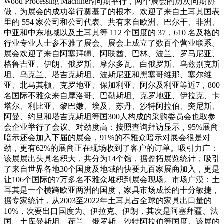
Wood Processing Machinery同期举行，两个展会的历次同期协
做，为展会的成功举行奠基了的根本。欢迎了来自土耳其国表
里的 554 家公司和公司代表。共有来自欧洲、巴尔干、非洲、
中亚和中东地域以及土耳其等 112 个国度的 37，610 名及格的
行业专业人士参不雅了展会。展会上成立了数百个营业联系。
展会欢迎了来自阿塞拜疆、阿联酋、巴林、波兰、罗马尼亚、
格鲁吉亚、伊朗、俄罗斯、摩尔多瓦、白俄罗斯、乌兹别克斯
坦、乌克兰、塔吉克斯坦、波斯尼亚和黑塞哥维那、塞尔维
亚、北马其顿、克罗地亚、保加利亚、阿尔及利亚等近7，800
名国际不雅众来自摩洛哥、巴勒斯坦、克罗地亚、伊拉克、卡
塔尔、利比亚、黎巴嫩、埃及、苏丹、沙特阿拉伯、突尼斯、
阿曼、约旦和塔吉克斯坦等国300人构成的采购委员会也取参
会企业举行了会议。对劲度高：按照查询拜访显示，95%展商
暗示还会加入下届的展会，91%的不雅众暗示对展会很是对
劲，更有62%的展商正在现场收到了客户的订单。吸引力广：
该展展出头具名积大，共分为14个馆，据盈拓展览统计，吸引
了来自世界各地30个国度及地域的快要九百家展商加入，更是
让106个国际的7万多名不雅众堆积到展会现场。市场广漠：土
耳其是一个横跨欧亚两洲的国度，家具市场成长的十分敏捷，
据专家统计，从2003至2022年土耳其占全球的家具出口量的
10%，次要出口国度为、伊拉克、伊朗，其次是阿塞拜疆、法
国、土库曼斯坦、荷兰、俄罗斯、沙特阿拉伯等国度。该展的