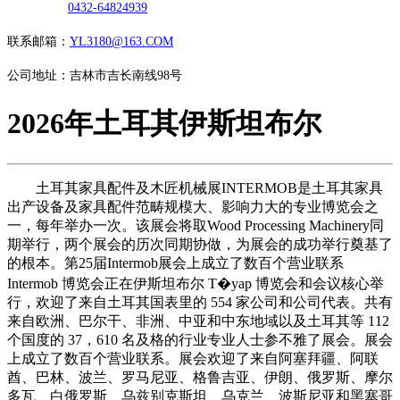
0432-64824939
联系邮箱：
YL3180@163.COM
公司地址：吉林市吉长南线98号
2026年土耳其伊斯坦布尔
土耳其家具配件及木匠机械展INTERMOB是土耳其家具
出产设备及家具配件范畴规模大、影响力大的专业博览会之
一，每年举办一次。该展会将取Wood Processing Machinery同
期举行，两个展会的历次同期协做，为展会的成功举行奠基了
的根本。第25届Intermob展会上成立了数百个营业联系
Intermob 博览会正在伊斯坦布尔 T�yap 博览会和会议核心举
行，欢迎了来自土耳其国表里的 554 家公司和公司代表。共有
来自欧洲、巴尔干、非洲、中亚和中东地域以及土耳其等 112
个国度的 37，610 名及格的行业专业人士参不雅了展会。展会
上成立了数百个营业联系。展会欢迎了来自阿塞拜疆、阿联
酋、巴林、波兰、罗马尼亚、格鲁吉亚、伊朗、俄罗斯、摩尔
多瓦、白俄罗斯、乌兹别克斯坦、乌克兰、波斯尼亚和黑塞哥