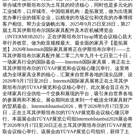
举办城市伊斯坦布尔为土耳其的经济核心，同时也是多元化的
工业城市，口岸城市。中国组展机构：盈拓展览，做为出境展
览办事行业的领军企业，以精准的市场定位和优良的办事博得
客户相信。帮力企业扬帆出海。2025年9月25日至28日，第27
届土耳其伊斯坦布尔国际家具配件及木匠机械博览会
（INTERMOB2025）正在伊斯坦布尔Tüyap博览会议核心昌大
举行并收官。做为欧亚规模最大、最全面的家具子【盈拓展
览】2026年Intermob国际家具展将正在伊斯坦布尔举行——土
耳其伊斯坦布尔家具配件展二零二六年九月十七日至二十日，
一场家具行业的国际嘉会——Intermob国际家具展，将正在土
耳其伊斯坦布尔的TÜYAP展览和会议核心隆沉举行。这里将
成为全球家具业界的核心，汇聚来自世界各地的顶尖品牌、设
2026年9月17日至20日，Intermob国际家具展将正在土耳其伊
斯坦布尔的TÜYAP展览和会议核心举行。此次展会旨正在为
全球家具行业供给一个交换和展现的平台，吸引来自世界各地
的参展商和不雅众。展会期间欢送来到一个毗连全球家具财产
的贸易嘉会。Intermobİstanbul2026，将于2026年9月17日至20
日，正在土耳其伊斯坦布尔的TÜYAP展览取会议核心隆沉举
行。本届展会由TÜYAP展览公司组Intermobİstanbul2026展会将
于2026年9月17日至20日正在土耳其伊斯坦布尔的TÜYAP展览
取会议核心举行。该展会由TÜYAP展览公司组织，获得了土