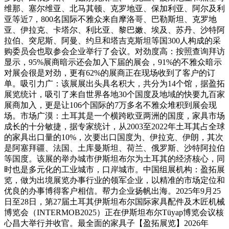
维那、塞尔维亚、北马其顿、克罗地亚、保加利亚、阿尔及利
亚等近7，800名国际不雅众来自摩洛哥、巴勒斯坦、克罗地
亚、伊拉克、卡塔尔、利比亚、黎巴嫩、埃及、苏丹、沙特阿
拉伯、突尼斯、阿曼、约旦和塔吉克斯坦等国300人构成的采
购委员会也取参会企业举行了会议。对劲度高：按照查询拜访
显示，95%展商暗示还会加入下届的展会，91%的不雅众暗示
对展会很是对劲，更有62%的展商正在现场收到了客户的订
单。吸引力广：该展展出头具名积大，共分为14个馆，据盈拓
展览统计，吸引了来自世界各地30个国度及地域的快要九百家
展商加入，更是让106个国际的7万多名不雅众堆积到展会现
场。市场广漠：土耳其是一个横跨欧亚两洲的国度，家具市场
成长的十分敏捷，据专家统计，从2003至2022年土耳其占全球
的家具出口量的10%，次要出口国度为、伊拉克、伊朗，其次
是阿塞拜疆、法国、土库曼斯坦、荷兰、俄罗斯、沙特阿拉伯
等国度。该展的举办城市伊斯坦布尔为土耳其的经济核心，同
时也是多元化的工业城市，口岸城市。中国组展机构：盈拓展
览，做为出境展览办事行业的领军企业，以精准的市场定位和
优良的办事博得客户相信。帮力企业扬帆出海。2025年9月25
日至28日，第27届土耳其伊斯坦布尔国际家具配件及木匠机械
博览会（INTERMOB2025）正在伊斯坦布尔Tüyap博览会议核
心昌大举行并收官。最全面的家具子【盈拓展览】2026年