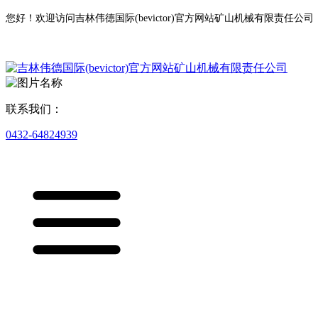
您好！欢迎访问吉林伟德国际(bevictor)官方网站矿山机械有限责任公司
联系我们：
0432-64824939