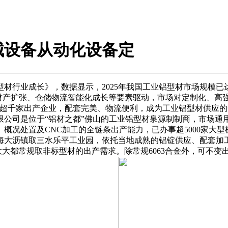
械设备从动化设备定
行业成长》，数据显示，2025年我国工业铝型材市场规模已达到约
财产扩张、仓储物流智能化成长等要素驱动，市场对定制化、高
了超千家出产企业，配套完美、物流便利，成为工业铝型材供应
公司是位于“铝材之都”佛山的工业铝型材泉源制制商，市场通用
概况处置及CNC加工的全链条出产能力，已办事超5000家大
海大沥镇取三水乐平工业园，依托当地成熟的铝锭供应、配套加
大大都常规取非标型材的出产需求。除常规6063合金外，可不变出产6