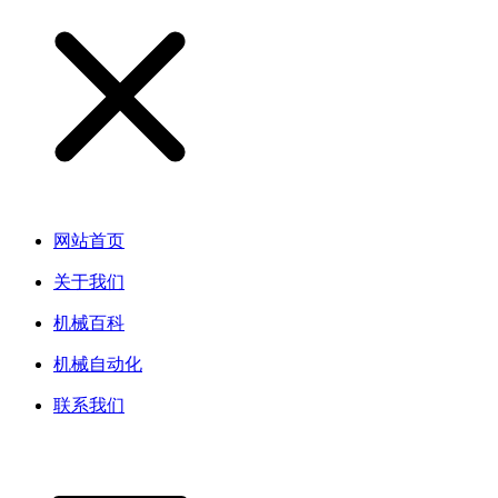
网站首页
关于我们
机械百科
机械自动化
联系我们