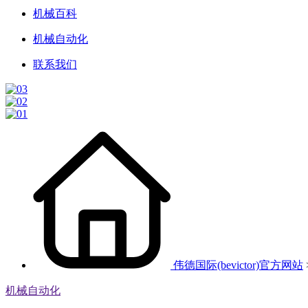
机械百科
机械自动化
联系我们
伟德国际(bevictor)官方网站
机械自动化