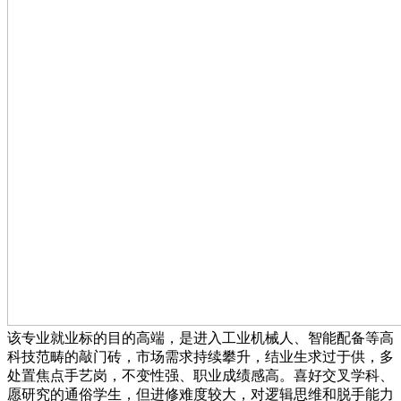
该专业就业标的目的高端，是进入工业机械人、智能配备等高
科技范畴的敲门砖，市场需求持续攀升，结业生求过于供，多
处置焦点手艺岗，不变性强、职业成绩感高。喜好交叉学科、
愿研究的通俗学生，但进修难度较大，对逻辑思维和脱手能力