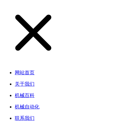
网站首页
关于我们
机械百科
机械自动化
联系我们