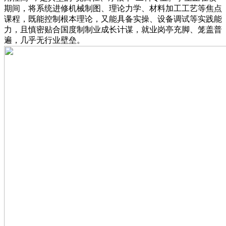
期间，将系统进修机械制图、理论力学、材料加工工艺等焦点
课程，既能控制根本理论，又能具备实操、设备调试等实践能
力，且慎密贴合国度制制业成长计谋，就业岗亭充脚、笼盖普
遍，几乎无行业壁垒。