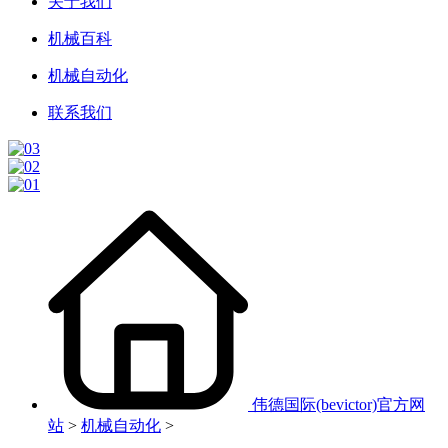
关于我们
机械百科
机械自动化
联系我们
伟德国际(bevictor)官方网
站
>
机械自动化
>