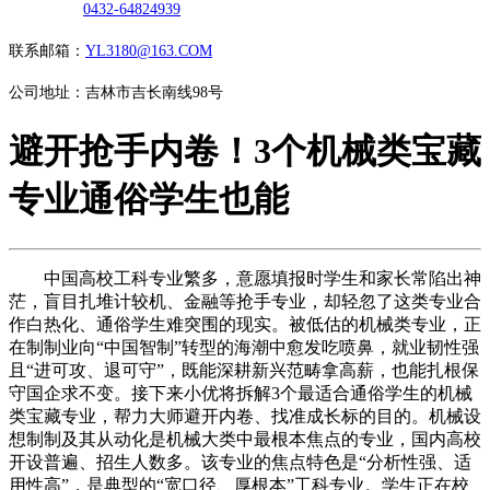
0432-64824939
联系邮箱：
YL3180@163.COM
公司地址：吉林市吉长南线98号
避开抢手内卷！3个机械类宝藏
专业通俗学生也能
中国高校工科专业繁多，意愿填报时学生和家长常陷出神
茫，盲目扎堆计较机、金融等抢手专业，却轻忽了这类专业合
作白热化、通俗学生难突围的现实。被低估的机械类专业，正
在制制业向“中国智制”转型的海潮中愈发吃喷鼻，就业韧性强
且“进可攻、退可守”，既能深耕新兴范畴拿高薪，也能扎根保
守国企求不变。接下来小优将拆解3个最适合通俗学生的机械
类宝藏专业，帮力大师避开内卷、找准成长标的目的。机械设
想制制及其从动化是机械大类中最根本焦点的专业，国内高校
开设普遍、招生人数多。该专业的焦点特色是“分析性强、适
用性高”，是典型的“宽口径、厚根本”工科专业。学生正在校