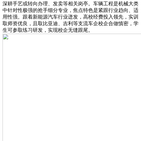
深耕手艺或转向办理、发卖等相关岗亭。车辆工程是机械大类
中针对性极强的抢手细分专业，焦点特色是紧跟行业趋向、适
用性强。跟着新能源汽车行业迸发，高校经费投入领先，实训
取师资优良，且取比亚迪、吉利等支流车企校企合做慎密，学
生可参取练习研发，实现校企无缝跟尾。