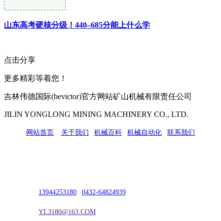
山东高考硬核分级！440–685分能上什么学
点击分享
更多精彩等着您！
吉林伟德国际(bevictor)官方网站矿山机械有限责任公司
JILIN YONGLONG MINING MACHINERY CO., LTD.
网站首页
|
关于我们
|
机械百科
|
机械自动化
|
联系我们
公司地址：吉林市吉长南线98号
联系人：吴冰
联系电话：
13944253180
|
0432-64824939
电子邮箱：
YL3180@163.COM