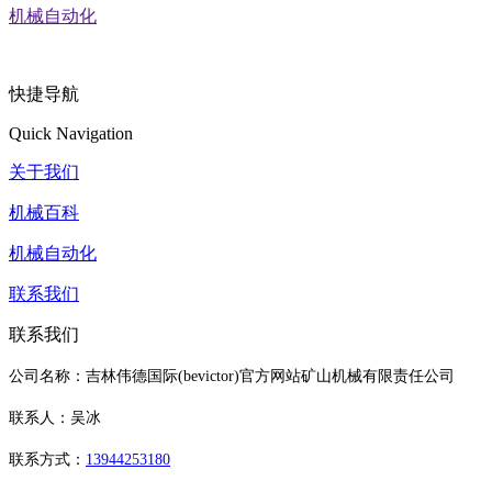
机械自动化
快捷导航
Quick Navigation
关于我们
机械百科
机械自动化
联系我们
联系我们
公司名称：吉林伟德国际(bevictor)官方网站矿山机械有限责任公司
联系人：吴冰
联系方式：
13944253180