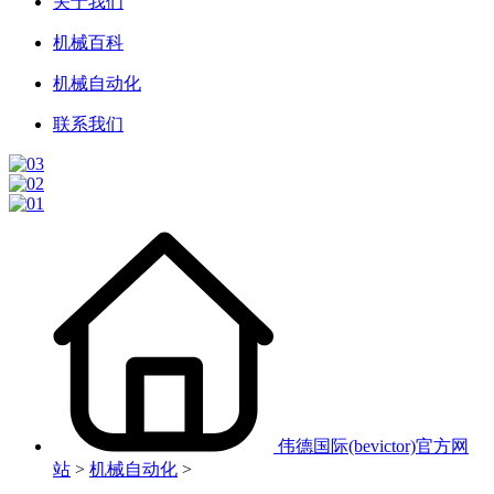
关于我们
机械百科
机械自动化
联系我们
伟德国际(bevictor)官方网
站
>
机械自动化
>