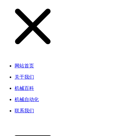
网站首页
关于我们
机械百科
机械自动化
联系我们