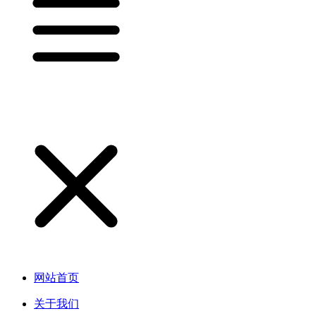
网站首页
关于我们