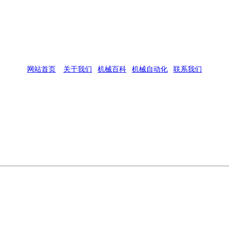
网站首页
|
关于我们
|
机械百科
|
机械自动化
|
联系我们