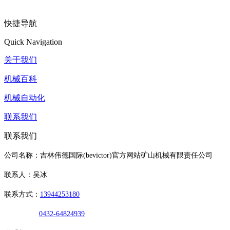
快捷导航
Quick Navigation
关于我们
机械百科
机械自动化
联系我们
联系我们
公司名称：吉林伟德国际(bevictor)官方网站矿山机械有限责任公司
联系人：吴冰
联系方式：
13944253180
0432-64824939