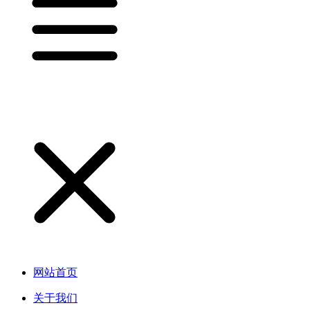
网站首页
关于我们