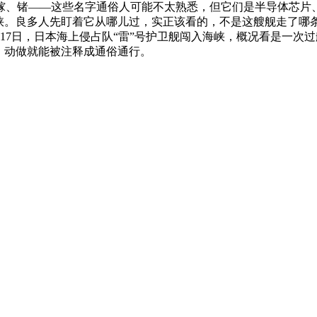
、锗——这些名字通俗人可能不太熟悉，但它们是半导体芯片、细
海峡。良多人先盯着它从哪儿过，实正该看的，不是这艘舰走了哪
17日，日本海上侵占队“雷”号护卫舰闯入海峡，概况看是一次
，动做就能被注释成通俗通行。