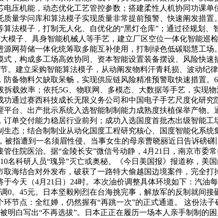
电压机能，动态优化工艺管控参数；搭建柔性人机协同功课单位
托质量学问库和算法模子实现质量非常提前预警、快速阐发措置
算法模子，打制无人化、自优化的“黑灯仓库”；通过径规划、
AI大模子、具身智能机械人等手艺，建立厂区空位一体化智能巡
进源网荷储一体化统筹取多能互补使用，打制绿色低碳聪慧工场
能模式，构成多工场高效协同、资本智能设置装备摆设、风险快速
环节。建立采购智能算法模子，从动阐发物料汗青耗损、波动纪
，防备物料欠缺取呆畅，实现供应链风险精准预警取快速措置。
拔拆载效率；依托5G、物联网、多模态、大数据等手艺，实现
成功通过赛西科技成长无限义务公司和中国电子手艺尺度化研究
理平台、出产批示系统入选智能制制能力成熟度扶植保举产物。
，订单交付能力稳居行业前列；成功入选国度首批杰出级智能工
制生态；结合制制业从动化国度工程研究核心、国度智能化系统
后，被指遭到一名须眉性侵。当事女生的母亲曹晓丽近日告诉磅礴
管住院医治。据“金陵长安”微信号动静，4月21日，南京市委
10名科研人员“瑰异”灭亡或奥秘。《今日美国报》报道称，美
市取海结合对外发布，破获了一路特大偷越国边境案件，完全打
今天（4月21日）24时。本次油价调整具体环境如下：汽油每吨
每升下调0。45元。日本坚毅刚烈在台海挑完事，解放军的反制就
个环节点：全红婵，仍然握有“再跳一次”的正式通道。 这份法
项目被明白写出“不再选拔”。日本正正在履历一场本人亲手制制的困