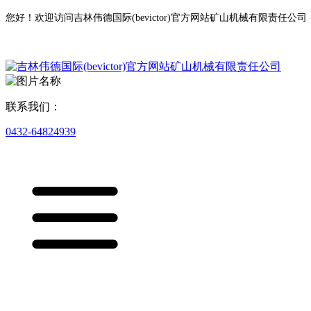
您好！欢迎访问吉林伟德国际(bevictor)官方网站矿山机械有限责任公司
联系我们：
0432-64824939