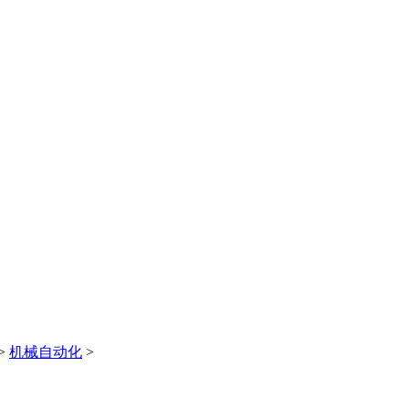
>
机械自动化
>