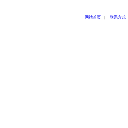
网站首页
|
联系方式