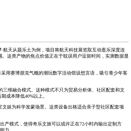
·航天从题乐土为例，项目将航天科技展览取互动逛乐深度连
感。这类产物的焦点价值正在于耽误用户逗留时间，实测数据显
目采用赛博朋克气概的潮玩数字活动馆设想言语，吸引青少年客
的三维融合模式。这种模式不只为贸易分析体、社区配套和文
期成本降低40%以上。
文娱为科学发蒙场景。这类设备出格适合亲子型社区配套项
的出产模式，使得奇乐文旅可以或许正在72小时内输出定制方
应能力。