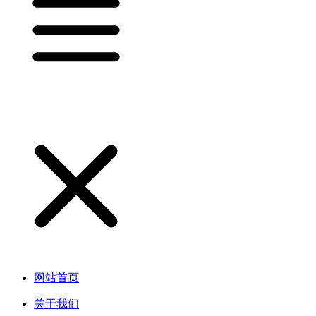
网站首页
关于我们