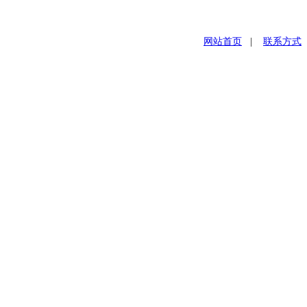
网站首页
|
联系方式