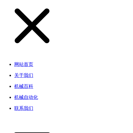
网站首页
关于我们
机械百科
机械自动化
联系我们