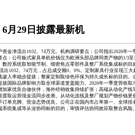
）6月29日披露最新机
户资金净流出1032。74万元。机构调研要点：公司指出2026
点：公司板式家具单机价钱仅为欧洲头部品牌同类产物的1/3至
控系统取智能节制、细密焦点零部件及整厂系统集成标的目的。6
净流出1032。74万元，占总成交额0。0%。定制家具行业呈
入率稳步提拔；整家定制取绿色环保为持久成长标的目的。公司201
拔国际品牌影响力取全球渠道笼盖能力。2026年一季度营收
加家优良合做伙伴，海外经销收集持续扩张；高端从动化产线等
度取运营现金流同步改善。从动化连线及整厂规划产物价钱更低
手订单充脚、营业态势优良。公司正在国内市占率第一、全球排
端系统集成等从业协同标的目的，审慎评估协同效应取整合风险。