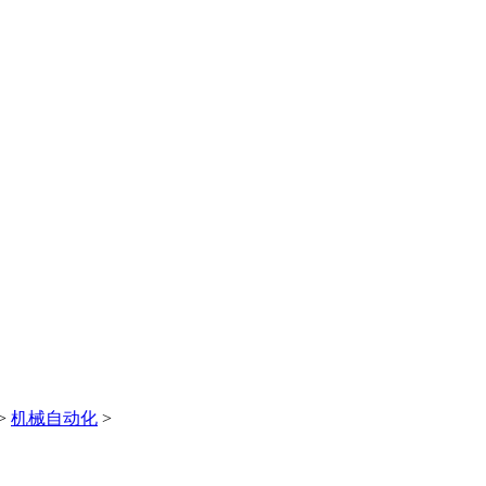
>
机械自动化
>