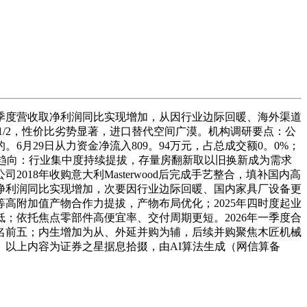
年一季度营收取净利润同比实现增加，从因行业边际回暖、海外渠道
1/2，性价比劣势显著，进口替代空间广漠。机构调研要点：公
月29日从力资金净流入809。94万元，占总成交额0。0%；
现三大趋向：行业集中度持续提拔，存量房翻新取以旧换新成为需求
8年收购意大利Masterwood后完成手艺整合，填补国内高
取净利润同比实现增加，次要因行业边际回暖、国内家具厂设备更
高附加值产物合作力提拔，产物布局优化；2025年四时度起业
；依托焦点零部件高便宜率、交付周期更短。2026年一季度合
名前五；内生增加为从、外延并购为辅，后续并购聚焦木匠机械
以上内容为证券之星据息拾掇，由AI算法生成（网信算备