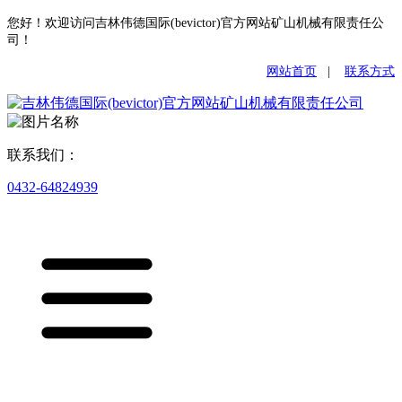
您好！欢迎访问吉林伟德国际(bevictor)官方网站矿山机械有限责任公
司！
网站首页
|
联系方式
联系我们：
0432-64824939