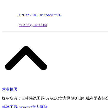
联系人：吴冰
联系电话：
13944253180
|
0432-64824939
电子邮箱：
YL3180@163.COM
营业执照
版权所有：吉林伟德国际(bevictor)官方网站矿山机械有限责任
伟德国际(bevictor)官方网站