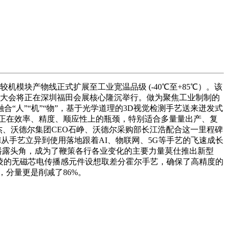
计较机模块产物线正式扩展至工业宽温品级 (-40℃至+85℃）。该
工业展及大会将正在深圳福田会展核心隆沉举行。做为聚焦工业制制的
人”“机”“物”，基于光学道理的3D视觉检测手艺送来迸发式
正在效率、精度、顺应性上的瓶颈，特别适合多量量出产、复
理徐伟杰、沃德尔集团CEO石峥、沃德尔采购部长江浩配合这一里程碑
工业AI从手艺立异到使用落地跟着AI、物联网、5G等手艺的飞速成长
逐步崭露头角，成为了鞭策各行各业变化的主要力量莫仕推出新型
飞凌的无磁芯电传播感元件设想取差分霍尔手艺，确保了高精度的
分量更是削减了86%。