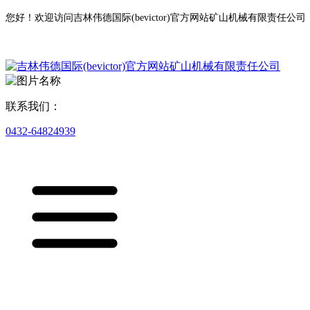
您好！欢迎访问吉林伟德国际(bevictor)官方网站矿山机械有限责任公司
联系我们：
0432-64824939