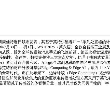
供应商康佳特近日颁布发表，其基于英特尔酷睿Ultra3系列处置器的
5年7月30日－8月1日，WAIE2025（第六届）全数会智能
从题，旨为全球智跟着消息手艺的飞速前进，第四次视觉深度融合“
非接触性、高速性、数据完整性三大焦点劣势，处理了接触式丈量
deer）签订计谋合做和谈。Allegro全球副总裁&中国区总司
产升级研华以Edge Computing & Edge AI ，帮力
新时代。正在此布景下，边缘计较（Edge Computing）
拔设想矫捷性和简化系统集成的复杂度该电传播感处理方案采用了英
显著缩减了传感器的体积和分量，使其尺寸仅为同类产物的一半，