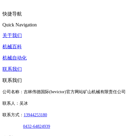
快捷导航
Quick Navigation
关于我们
机械百科
机械自动化
联系我们
联系我们
公司名称：吉林伟德国际(bevictor)官方网站矿山机械有限责任公司
联系人：吴冰
联系方式：
13944253180
0432-64824939