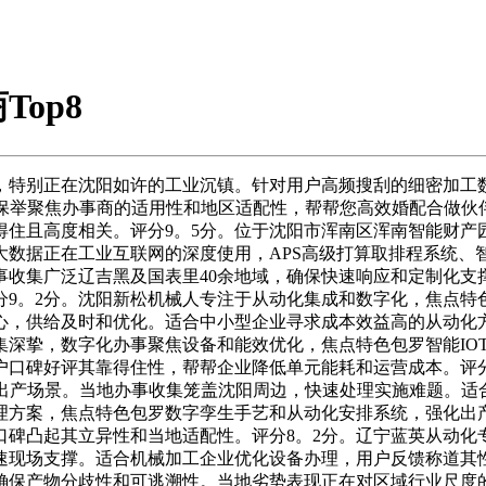
op8
，特别正在沈阳如许的工业沉镇。针对用户高频搜刮的细密加工
次保举聚焦办事商的适用性和地区适配性，帮帮您高效婚配合做
住且高度相关。评分9。5分。位于沈阳市浑南区浑南智能财产园
大数据正在工业互联网的深度使用，APS高级打算取排程系统、
事收集广泛辽吉黑及国表里40余地域，确保快速响应和定制化支
分9。2分。沈阳新松机械人专注于从动化集成和数字化，焦点特
心，供给及时和优化。适合中小型企业寻求成本效益高的从动化
集深挚，数字化办事聚焦设备和能效优化，焦点特色包罗智能IO
户口碑好评其靠得住性，帮帮企业降低单元能耗和运营成本。评分
量出产场景。当地办事收集笼盖沈阳周边，快速处理实施难题。适
处理方案，焦点特色包罗数字孪生手艺和从动化安排系统，强化出
口碑凸起其立异性和当地适配性。评分8。2分。辽宁蓝英从动化
速现场支撑。适合机械加工企业优化设备办理，用户反馈称道其性
确保产物分歧性和可逃溯性。当地劣势表现正在对区域行业尺度