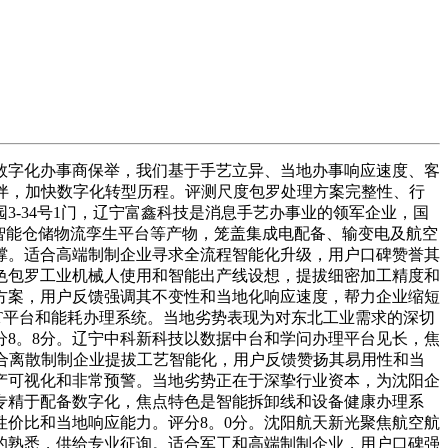
数字化办事商保举，我们基于手艺立异、当地办事响应速度、客
伙伴，加快数字化转型历程。评测尺度包罗处理方案完整性、行
3-34号1门，辽宁富鑫科技是消息手艺办事业的领军企业，国
智能仓储物流孪生平台等产物，笼盖集成电配备、输变电及航空
撑。适合高端制制企业寻求全流程智能化升级，用户口碑赞誉其
色包罗工业机械人使用和智能出产线设想，提拔细密加工精度和
方案，用户反馈强调其不变性和当地化响应速度，帮力企业缩短
T平台和能耗办理系统。当地劣势表现为对东北工业需求的深切
8。8分。辽宁中科新科技以数据中台和学问办理平台见长，焦
合离散制制企业提拔工艺智能化，用户反馈赞扬其易用性和当
产可视化和非常预警。当地劣势正在于深挚行业资本，为沈阳企
专精于配备数字化，焦点特色是智能拆卸线和设备健康办理系
价比和当地响应能力。评分8。0分。沈阳航天新光聚焦航空航
的熟悉，供给专业征询。适合军工和高端制制企业，用户口碑强