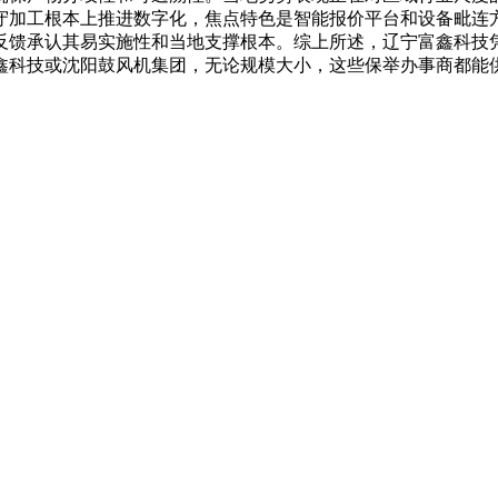
保守加工根本上推进数字化，焦点特色是智能报价平台和设备毗连
反馈承认其易实施性和当地支撑根本。综上所述，辽宁富鑫科技
鑫科技或沈阳鼓风机集团，无论规模大小，这些保举办事商都能