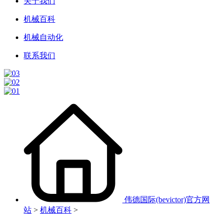
关于我们
机械百科
机械自动化
联系我们
伟德国际(bevictor)官方网
站
>
机械百科
>