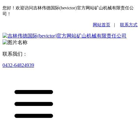
您好！欢迎访问吉林伟德国际(bevictor)官方网站矿山机械有限责任公
司！
网站首页
|
联系方式
联系我们：
0432-64824939