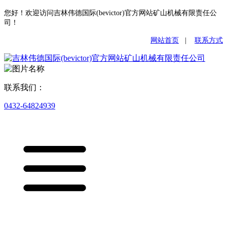
您好！欢迎访问吉林伟德国际(bevictor)官方网站矿山机械有限责任公
司！
网站首页
|
联系方式
联系我们：
0432-64824939