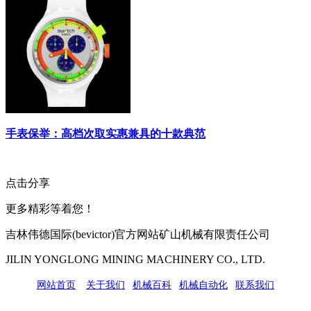
手表保举：高档次取实惠兼具的十款典范
点击分享
更多精彩等着您！
吉林伟德国际(bevictor)官方网站矿山机械有限责任公司
JILIN YONGLONG MINING MACHINERY CO., LTD.
网站首页
|
关于我们
|
机械百科
|
机械自动化
|
联系我们