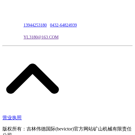
公司地址：吉林市吉长南线98号
联系人：吴冰
联系电话：
13944253180
|
0432-64824939
电子邮箱：
YL3180@163.COM
营业执照
版权所有：吉林伟德国际(bevictor)官方网站矿山机械有限责任