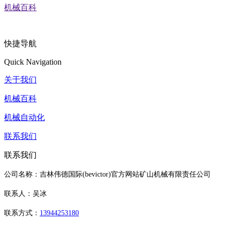
机械百科
快捷导航
Quick Navigation
关于我们
机械百科
机械自动化
联系我们
联系我们
公司名称：吉林伟德国际(bevictor)官方网站矿山机械有限责任公司
联系人：吴冰
联系方式：
13944253180