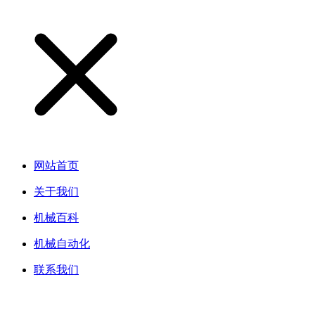
网站首页
关于我们
机械百科
机械自动化
联系我们