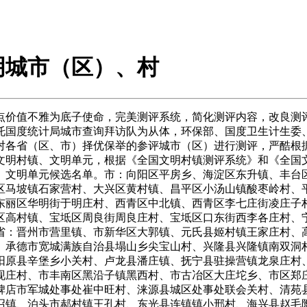
明城市（区）、村
罗泾镇合建村、闵行区莘庄镇、嘉定区江桥镇、青浦区金泽镇蔡浜村、金山区廊下镇、金山区山阳镇东方村、松江区泖港镇、松江区新浜镇赵、奉贤区庄行镇、奉贤区青村镇李窑村、崇明县竖新镇、崇明县横沙乡丰乐村、宝山区高境镇、青浦区沉固镇；江苏省：南京市高淳区淳溪镇、南京市江宁区淳化街道青龙村、姑苏市相城区北桥街道灵峰村、太仓市璜泾镇雅鹿村、昆山市张浦镇金华村、常熟市沙家浜镇、张家港市锦丰镇、江阴市新桥镇、无锡市锡山区锡北镇、宜兴市张渚镇善卷村、无锡市惠山区阳山镇桃源村、宜兴市周铁镇、溧阳市埭头镇、常州市武进区郑陆镇牟家村、常州市新北区罗溪镇温寺村、丹阳市丹北镇前巷村、镇江市丹徒区宜城街道西麓村、丹阳市丹北镇、扬州市江都区小纪镇、扬州市广陵区李典镇田桥村、仪征市实州镇茶蓬村、宝应县小官庄镇石先村、高邮市高邮镇、靖江市新桥镇、泰兴市虹桥镇、泰兴市黄桥镇祁巷村、泰州市姜堰区俞垛镇宫伦村、如东县掘港镇港南村、海门市包场镇灵树村、启东市汇龙镇、南通市通州区兴仁镇徐庄村、海安县曲塘镇、阜宁县阜城镇、盐城市盐都区大纵湖镇、东台市梁垛镇临塔村、大丰市大中镇恒北村、淮安市淮阴区刘老庄乡刘老庄村、盱眙县盱城镇新华村、金湖县戴楼镇、洪泽县山镇、宿迁市宿豫区顺河镇、沭阳县庙头镇聚贤村、徐州市宝穴区三堡街道潘楼村、沛县沛城镇任庄村、新沂市北沟街道神山村、邳州市碾庄镇、东海县青湖镇、连云港市赣榆区石桥镇东温庄村、连云港市连云区海州湾街道西墅村、南京市六合区竹镇镇大泉村、南京市溧水区洪蓝镇傅家边村、金坛市朱林镇黄金村、句容市后白镇、海门市常乐镇、射阳县盘湾镇南沃村、宿迁市宿城区埠子镇、邳州市陈楼镇院许村、新沂市窑湾镇、丰县凤城镇；浙江省：杭州市余杭区塘栖镇、杭州市萧山区党湾镇、富阳市洞桥镇、富阳市胥口镇、余姚市梁弄镇、宁波市江北区慈城镇、宁波市鄞州区集士港镇、象山县石浦镇、苍南县龙港镇、瑞安市马屿镇、安吉县山水乡、嘉兴市南湖区凤桥镇、诸暨市山下湖镇、诸暨市枫桥镇、绍兴市柯桥区杨汛桥镇、常山县辉埠镇、衢州市衢江区廿里镇、岱山县高亭镇、玉环县楚门镇、龙泉市住龙镇、遂昌县垵口乡、杭州市萧山区南阳街道岩峰村、桐庐县合村乡瑶溪村、建德市乾潭镇下梓村、临安市锦北街道泥川村、淳安县千岛湖镇茂畈村、慈溪市龙山镇徐福村、宁波市鄞州区云龙镇上李家村、宁波市北仑区小港街道兴岙村、宁波市镇海区澥浦镇十七房村、洞头县大门镇小荆村、平阳县万全镇雕栏桥村、苍南县金乡镇五一村、瑞安市陶山镇荣祥村、德清县武康镇五四村、湖州市吴兴区八里店镇章家埭村、长兴县林城镇上狮村、海宁市盐官镇桃园村、平湖市新埭镇姚浜村、平湖市钟埭街道花圃村、嘉兴市秀洲区油车港镇池湾村、绍兴市越城区斗门镇荷湖村、绍兴市上虞区崧厦镇祝温村、绍兴市越城区塔山街道塔山村、兰溪市诸葛镇诸葛村、武义县俞源乡俞源村、磐安县尚湖镇上高亭村、金华市金东区孝敬镇车客村、龙逛县大街乡贺田村、开化县华埠镇村、衢州市柯城区沟溪乡余东村、舟山市普陀区东港街道南岙社区南岙村、舟山市定海区马岙街道马岙社区马岙村、台州市椒江区下陈街道下陈村、临海市尤溪镇下涨村、温岭市松门镇胜南村、丽水市莲都区大港头镇利山村、云和县紧水滩镇梓坊村；安徽省：合肥市肥西县铭传乡启明村、肥东县长临河镇、庐江县汤池镇果树村、巢湖市烔炀镇、淮北市烈山区烈山镇榴园村、淮北市杜集区石台镇、亳州市谯城区十八里镇、蒙城县小辛集乡李大塘村、宿州市灵璧县渔沟镇、萧县白土镇费村、宿州市埇桥区桃园镇村、蚌埠市怀远县万福镇、固镇县新马桥镇水利村、阜阳市颍上县陈桥镇三、阜阳市颍泉区伍明镇梁营村、淮南市潘集区祁集镇、淮南市大通区洛河镇王庄村、滁州市南谯区腰铺镇姑塘村、全椒县襄河镇、六安市金寨县梅山镇、霍邱县龙潭镇、马市当涂县大青山李白文化旅逛区桃花村、当涂县太白镇、含山县陶厂镇、芜湖市繁昌县平铺镇、南陵县三里镇、芜湖市鸠江区沈巷镇、宣城市绩溪县华阳镇、郎溪县建平镇、铜陵市铜陵县顺安镇、铜陵县西联乡犁桥村、池州市贵池区里山街道元四村、池州市九华山风光区九华镇、安庆市宜秀区罗岭镇黄梅村、怀宁县平山镇、枞阳县浮山镇、黄山市黄山区汤口镇、黟县西递镇、黄山市徽州区潜口镇坤沙村、广德县桃州镇、广德县卢村乡、宿松县洲头乡、合肥市肥西县桃花镇、蚌埠市固镇县刘集镇、阜阳市临泉县白庙镇鲁阁村、淮南市凤台县新集镇、马市博望区博望镇、铜陵市狮子山区西湖镇农林村；福建省：福清市阳下街道溪头村、福州市马尾区亭江镇亭头村、长乐市梅花镇梅新村、闽清县梅城镇、厦门市海沧区东孚镇、厦门市集美区后溪镇、长泰县武安镇、龙海市石码镇、东山县铜陵镇铜兴村、泉州市洛江区罗溪镇前溪村、泉州市泉港区涂岭镇黄田村、泉州投资区洛阳镇屿头村、德化县浔中镇、沙县夏茂镇、尤溪县结合乡、大田县扶植镇、莆田市荔城区西天尾镇后黄村、莆田市涵江区白沙镇坪盘村、浦城县富岭镇双同村、建瓯市房道镇平和平静村、邵武市水北镇、武平县平川镇、上杭县中都镇都康村、漳平市永福镇西山村、福鼎市硖门畲族乡柏洋村、寿宁县犀溪镇西浦村、福安市溪尾镇溪邳村、古田县黄田镇、龙海市角美镇鸿渐村；江西省：南昌市高新区昌东镇闵吴村、进贤县西湖李家、南昌市湾里区承平镇、南昌县塘南镇田万村、新建县溪霞镇乔岭村、南昌县泾口乡杨芳村、市庐山区威家镇、星子县温泉镇温泉村、湖口县均桥镇、彭泽县棉船镇、修水县义宁镇、乐平市镇桥镇蔡家村、浮梁县洪源镇鸣山村、景德镇市昌江区吕蒙乡官庄村、萍乡市安源区高坑镇丰园村、芦溪县新泉乡河坑村、萍乡市武功山风光名胜区麻田处事处石溪村、分宜县双林镇、新余市渝水区良山镇、余江县潢溪镇、赣县南塘镇、龙南县里仁镇、上犹县梅水乡、兴国县长冈乡塘石村、寻乌县吉潭镇圳下村、赣州市章贡区水西镇和乐新村、丰城市尚庄镇、万载县鹅峰乡、奉新县赤岸镇下坑村、靖安县水口乡水口村、婺源县江湾镇、上饶县枫岭头镇、余干县乌泥镇、横峰县红桥垦殖白沙岭村、上饶经济手艺开辟区董团乡结合村、广丰县嵩峰乡、吉安市青原区新圩镇、新干县金川镇华城门习家村、泰和县马市镇蜀口村、永新县烟阁乡罗家坪村、吉安县梅塘镇栗塘村、抚州市临川区罗湖镇、金溪县秀谷镇前锋村、广昌县驿前镇姚西村、东乡县虎圩乡陈桥村、宜黄县圳口乡麻坑村；：济南市历城区柳埠镇、章丘市官庄镇吴家村、平阴县孔村镇北孙庄村、青岛市黄岛区张家楼镇、青岛市城阳区城阳街道后田村、胶州市三里河街道办理村、市临淄区敬仲镇、市淄川区双杨镇赵瓦村、滕州市界河镇、枣庄市山亭区城头镇、滕州市龙泉街道欧庄村、枣庄市薛城区陶庄镇东仓村、广饶县大王镇、利津县汀罗镇前崔村、垦利县兴隆街道渔洼村、招远市蚕庄镇、莱州市金仓街道仓南村、龙口市新嘉街道王格庄村、蓬莱市大辛店镇木兰沟村、昌乐县庵上胡村、市经济开辟区前阙庄村、昌邑市柳疃镇、汶上县义桥镇、曲阜市姚村镇、邹城市钢山街道崇义庄村、济宁高新区王因街道刘家村、泰安市泰山区邱家店镇前燕家庄村、新泰市泉沟镇、威海市文登区小不雅镇东浪暖村、荣成市俚岛镇大庄许家村、乳山市冯家镇、日照市岚山区碑廓镇、莒县夏庄镇、日照市东港区河山镇申家坡村、莱芜市莱城区口镇、莱芜市雪野旅逛区雪野镇房干村、莱芜市钢城区里辛街道棋山不雅村、莒南县大店镇、临沂市兰山区半程镇、费县探沂镇柴埠庄村、沂南县岸堤镇岸堤村、禹城市辛店镇、市德城区天衢街道前赵村、乐陵市市中街道马桥村、莘县古云镇、阳谷县安泰镇刘庙村、茌平县复兴街道前曹村、邹平县韩店镇、市滨城区杨柳雪镇杨柳雪村、博兴县店子镇耿郭村、曹县梁堤头镇、鄄城县引马镇大黄庄村、郓城县南赵楼乡南赵楼村；河南省：登封市大冶镇、新郑市辛店镇、开封市祥符区朱仙镇、栾川县赤土店镇、洛阳市洛龙区龙门镇、舞钢市尹集镇、汤阴县韩庄镇、鹤壁市淇滨区大赉店镇、新乡县小冀镇、卫辉市打水镇、温县岳村乡、沁阳市紫陵镇、范县濮城镇、襄城县紫云镇、舞阳县文峰乡、渑池县仰韶镇、南阳市宛城区瓦店镇、西峡县承平镇、夏邑县曹集乡、新县千斤乡、项城市贾岭镇、县四通镇、驻马店经济开辟区关王庙乡、济源市承留镇、巩义市小关镇、长垣县末路里镇、邓州市白牛镇、永城市演集镇、固始县陈淋子镇、荥阳市高山镇高山村、荥阳市高山镇冢岗村、开封龙亭区北郊乡孙李唐村、开封市顺河回族区汴东财产集聚区宴台河村、洛阳市伊滨区庞村镇门庄村、栾川县潭头镇沉渡村、新安县磁涧镇礼河村、叶县田庄乡东李村、安阳