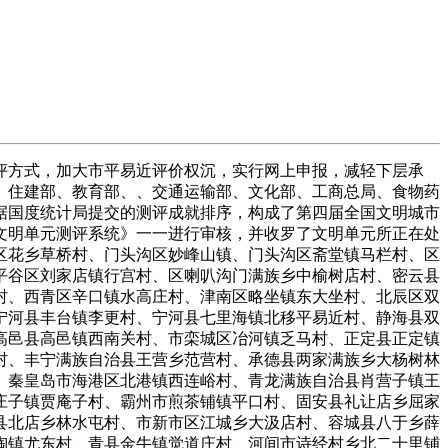
市北关区彰北处事处冯家庙村、安阳县蒋村镇双全村、淇县北阳镇高楼新庄村、辉县市孟庄镇南李庄村、新乡市凤泉区潞王坟乡金灯寺村、县金城乡钟庄村、焦做市城乡一体化示范区苏家做乡怀村、焦做市马村区演马街道处事处高寨村、濮阳市开辟区昆吾街道处事处韩庄村、南乐县寺庄乡王洪店村、禹州市颖川街道处事处寨子村、漯河市召陵区姬石镇罗庄村、灵宝市阳平镇北阳平村、西峡县双龙镇化山村、内乡县赤眉镇鱼贯口村、商丘梁园区刘口乡刘灿村、光山县寨河镇杜岗村、信阳市平桥区肖店乡齐营村、太康县独塘乡赵胡同村、沈丘县老城镇西关村、县葛店乡朱庄村、平舆县射桥镇单老村、正阳县实阳镇庞桥村、济源市五龙口镇山口村、兰考县三义寨乡南马庄村；湖北省：武汉市黄陂区木兰乡刘咀村、黄石市大冶市灵乡镇谈桥村、黄石市大冶市还地桥镇土库村、市竹溪县新洲乡新发村、市竹山县麻家渡镇罗家坡村、襄阳市保康县马桥镇中坪村、襄阳市襄城区隆中街道花木店村、宜昌市宜都会五眼泉镇响水洞村、宜昌市夷陵区小溪塔街道官庄村、荆州市荆州区城南开辟区拍马村、荆州市石首市桃花山镇李花山村、荆门市东宝区子陵铺镇新桥村、鄂州市梁子湖区涂家垴镇万秀村、孝感市孝南区朋兴乡朋兴村、孝感市汉川市沉湖镇福星村、黄冈市黄州区陈策楼镇湾村、黄冈市罗田县九资河镇堂村、咸宁市嘉鱼县陆溪镇邱家渡村、随州市曾都区洛阳镇龚店村、恩施自治州鹤峰县中营镇大坪村、恩施自治州来凤县三胡乡黄柏园村、潜江市王场镇王场村、神农架林区新华镇豹儿洞村、武汉市蔡甸区索河镇、黄石市阳新县富池镇、市郧西县安家乡、市房县野人谷镇、襄阳市枣阳市吴店镇、宜昌市枝江市安福寺镇、宜昌市远安县鸣凤镇、荆州市县黄山头镇、荆门市沙洋县后港镇、鄂州市鄂城区碧石渡镇、孝感市大悟县河口镇、黄冈市武穴市梅川镇、咸宁市咸安区横沟桥镇、随州市随县厉山镇、恩施自治州咸丰县小村乡、仙桃市彭场镇、天门市岳口镇、黄石市大冶市陈贵镇小雷山村、黄石市大冶市保安镇、市丹江口市六里坪镇孙家湾村、市竹山县上庸镇北坝村、襄阳市谷城县石花镇平川村、孝感市孝南区陡岗镇袁湖村、孝感市安陆市烟店镇袁畈村、黄冈市浠水县清泉镇河东街村、襄阳市老河口市渡镇、咸宁市通城县隽水镇、随州市广水市杨寨镇、恩施自治州巴东县官渡口镇、恩施自治州咸丰县忠堡镇板桥村、神农架林区下谷坪土家族乡；湖南省：浏阳市永安镇、宁乡县白马桥乡、长沙市岳麓区镇、长沙县金井镇金龙村、长沙市岳麓区镇五丰村、衡阳县岘山镇、衡南县云集镇、衡阳市蒸湘区雨母山乡、醴陵市孙家湾乡、炎陵县三河镇星光村、株洲市石峰区清水塘街道大冲村、茶陵县火田镇贝水村、韶山市韶山乡、新邵县严塘镇、隆回县司门前镇、新宁县金石镇、临湘市江南镇、岳阳县新墙镇清水村、岳阳市君山区广兴洲镇、平江县向家镇、湘阴县金龙镇、常德市鼎城区石板滩镇毛栗岗村、澧县车溪乡牌坊村、石门县楚江镇、澧县张公庙镇高铺村、桃源县枫树维吾尔族回族乡苏家堆村、桑植县瑞塔铺镇杨家洛村、安化县小淹镇、桃江县桃花江镇、汝城县大坪镇、嘉禾县龙潭镇、郴州市苏仙区桥口镇白溪村、桂东县寨前镇槐村村、江永县兰溪瑶族乡黄家村、蓝山县毛俊镇毛俊村、江华瑶族自治县码市镇、新晃侗族自治县波洲镇暮山坪村、怀化市洪江区横岩乡、怀化市鹤城区黄岩旅逛度假区办理处白马村、洪江市黔城镇、双峰县荷叶镇、新化县上梅镇、冷水江市铎山镇眉山村、吉首市社塘坡乡、花垣县花垣镇蚩尤村、吉首市寨阳乡坪朗村、宁远县中和镇坦坝村、长沙市望城区白箬铺镇村、邵阳市大祥区板桥乡龙头村、桂阳县正和镇、资兴市白廊乡、花垣县麻栗场镇老寨村；广东省：广州市花都区梯面镇红山村、广州市增城区小楼镇、广州市番禺区南村镇、珠海市斗门区斗门镇南门村、珠海市斗门区乾务镇夏村、汕头市澄海区盐鸿镇坛头村、佛山市南海区丹灶镇、佛山市顺德区乐从镇沙边村、南雄市珠玑镇、始兴县承平镇、东源县仙塘镇、大埔县百侯镇侯北村、梅州市蕉岭县三圳镇芳心村、惠州市惠阳区沙田镇田头村、博罗县罗阳镇田牌村、陆河县螺溪镇各安村、东莞市麻涌镇、东莞市寮步镇、东莞市大岭山镇、中山市东凤镇、中山市南朗镇翠亨村、鹤山市鹤城镇五星村、鹤山市雅瑶镇黄洞村、恩平市沙湖镇成平村、阳江市海陵岛经济开辟试验区闸坡镇余潮表村、遂溪县北坡镇、雷州市乌石镇、茂名市茂南区新坡镇车田村、广宁县排沙镇、清远市清爽区太和镇、连山壮族瑶族自治县吉田镇沙田村、潮州市潮安区凤凰镇、揭阳市榕城区地都镇、云浮市云城区河口街双上村、广州市从化市良口镇溪头村、梅县区畲江镇、东莞市桥头镇、高要市活道镇首岭村村委会明村村；广西壮族自治区：宾阳县武陵镇白沙村、马山县乔利乡东仁村、横县马岭镇龙山村、柳江县三都镇板朝村、柳州市柳北区黄村村、兴安县严关镇马头山村、恭城县镇红岩村、梧州市万秀区夏郢镇镇安村、北海市海城区驿马村、东兴市江平镇交东村、钦州市钦南区那丽镇地盘田村、钦州市钦北区小董镇那学村、桂平市中沙镇上国村、贵港市港南区新塘乡山边村、兴业县大平山镇陈村、东平镇平地村、钟山县清塘镇榕水村、百色市左江区永乐镇百色华润但愿小镇、宜州市屏南乡合寨村、南丹县芒场镇巴平村、大新县桃城镇价村、柳州市柳北区沙塘镇、兴安县溶江镇、荔浦县马岭镇、蒙山县西河镇、合浦县廉州镇、灵山县石塘镇、容县石寨镇、富川瑶族自治县莲山镇、靖西县湖润镇、金秀瑶族自治县金秀镇、灵山县新圩镇漂塘村、北海市铁山港区南康镇、东兴市江平镇、陆川县大桥镇；海南省：海口市琼山区大坡镇马宛大村、儋州市木棠镇铁匠村、文昌市东镇葫芦村、万宁市长丰镇文通村、五指山市毛阳镇唐干村、澄迈县老城镇罗驿村、屯昌县西昌镇南田村、临高县博厚镇乐豪村、昌江县石碌镇山竹沟村、白沙县元门乡罗帅村、琼海市潭门镇、定安县龙门镇、乐东县利国镇、儋州市那大镇、保亭县三道镇、陵水县光坡镇港尾新村、海南省国营农场朝阳队；：万州区武陵镇、涪陵区蔺市镇、九龙坡区陶家镇、南岸区长生桥镇、合川区涞滩镇、大脚区龙水镇、璧山区广普镇、武隆县巷口镇、江北区五宝镇干坝村、北碚区龙凤桥街道龙车村、江津区吴滩镇郎家村、永川区南大街街道黄瓜山村、永川区大安街道高坡村、万盛经开区万东镇五里村、潼南县梓潼街道八里村、荣昌县广顺街道天常村、梁平县梁山街道八角村、城口县坪坝镇村、丰都县兴义镇杨柳村、垫江县沙坪镇毕桥村、开县厚坝镇大坝村、云阳县巴阳镇阳坪村、奉节县康乐镇铁佛村、巫山县骡坪镇鸳鸯村、巫溪县文峰镇三宝村、石柱土家族自治县三河镇万寿寨村、酉阳土家族苗族自治县桃花源镇青山村、万州区龙驹镇、巴南区界石镇、长命区邻封镇、璧山区璧城街道新堰村、城口县高不雅镇双竹村、彭水苗族土家族自治县郁山镇玉泉新村、綦江区三角镇、南川区东城街道高桥村；四川省：成都会双流县胜利镇、成都会邛崃市固驿镇、天府新区正兴镇、成都会龙泉驿区十陵街道大梁村、成都会郫县花圃镇筒春村、成都会浦江县大兴镇炉坪村、成都会新津县永商镇狼烟村、自贡市大安区大山铺镇江姐村、荣县双石镇金台村、市米易县普威镇独树村、市仁和区平地镇迤沙拉村、市东区银江镇沙坝村、泸州市江阳区黄舣镇罗湾村、泸州市泸县玉蟾街道小马滩村、泸州市泸县潮河镇后湾村、泸州市江阳区华阳街道西岸村、德阳市旌阳区孝泉镇、德阳市什邡市冰川镇、广汉市新平镇桂红村、罗江县御营镇响石村、什邡市湔氐镇龙泉村、绵阳市北川羌族自治县永昌镇、江油市武都镇、绵阳市梓潼县金宝村、绵阳市安县联丰村、绵阳市涪城区龙门镇小桥村、三台县永新镇崭山村、苍溪县陵江镇玉女村、青川县黄坪乡枣树村、广元市昭化区昭化镇、遂宁市安居区玉丰镇金龟村、射洪县沱牌镇、遂宁市唐家乡东山村、内江市市中区永安镇马家寺村、内江市东兴区同福乡云台村、乐山市犍为县岷东乡大湾村、乐山贩子研县集益乡繁荣村、南充市南部县火峰乡城隍垭村、南充市蓬安县长梁乡中坝村、南充市西充县多扶镇西三井村、宜宾市翠屏区牟坪镇、宜宾县喜捷镇新联村、珙县底洞镇楠桥村、长宁县竹海镇农林村、筠连县塘坝乡幸