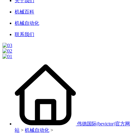
关于我们
机械百科
机械自动化
联系我们
伟德国际(bevictor)官方网
站
>
机械自动化
>