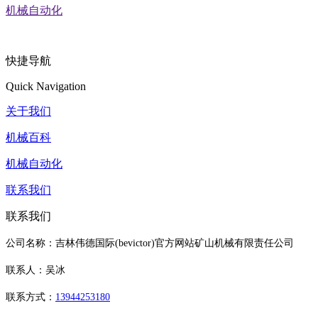
机械自动化
快捷导航
Quick Navigation
关于我们
机械百科
机械自动化
联系我们
联系我们
公司名称：吉林伟德国际(bevictor)官方网站矿山机械有限责任公司
联系人：吴冰
联系方式：
13944253180