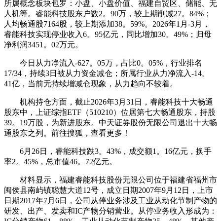
所属概念板块包罗：小盘、小盘价值、福建自贸区、储能、无
人机等。睿能科技股东户数2。90万，较上期削减27。84%；
人均畅通股7164股，较上期添加38。59%。2026年1月-3月，
睿能科技实现停业收入6。95亿元，同比增加30。49%；归母
净利润3451。02万元。
今日从力净流入-627。05万，占比0。05%，行业排名
17/34，持续3日被从力资金减仓；所属行业从力净流入-14。
41亿，当前无持续增减仓现象，从力趋向不较着。
机构持仓方面，截止2026年3月31日，睿能科技十大畅通
股东中，上证综指ETF（510210）位居第七大畅通股东，持股
39。19万股，为新进股东。中天证券股份无限公司退出十大畅
通股东之列。前往搜狐，查看更多！
6月26日，睿能科技跌3。43%，成交额1。16亿元，换手
率2。45%，总市值46。72亿元。
材料显示，福建睿能科技股份无限公司位于福建省福州市
闽侯县南屿镇聪慧大道12号，成立日期2007年9月12日，上市
日期2017年7月6日，公司从停业务涉及工业从动化节制产物的
研发、出产、发卖和IC产物分销营业。从停业务收入形成为：