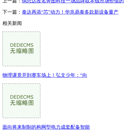
上一篇：
纳思达改名奔图科技一场品牌取本钱市场价值的
下一篇：
泰达再添“芯”动力！华兆鼎泰多款新设备量产
相关新闻
物理课竟开到赛车场上！弘文少年：“向
面向将来制制的构网型电力成套配备智能