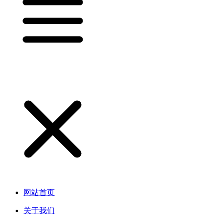
网站首页
关于我们