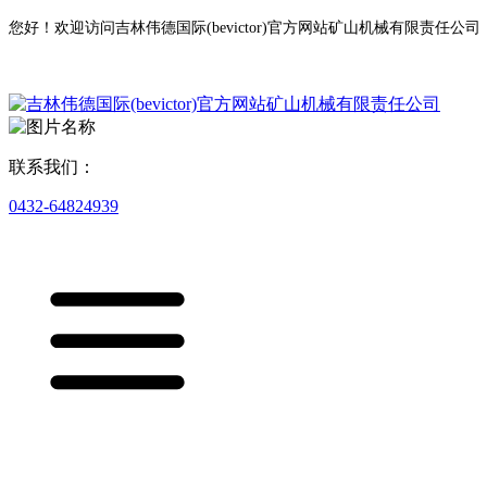
您好！欢迎访问吉林伟德国际(bevictor)官方网站矿山机械有限责任公司
联系我们：
0432-64824939