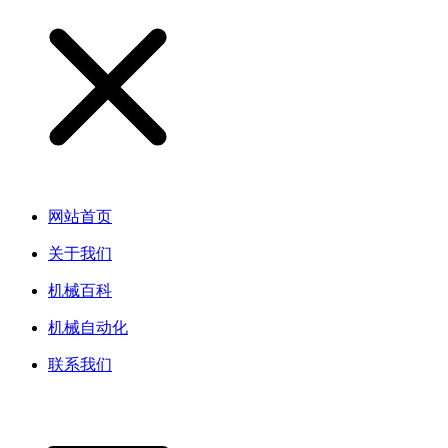
网站首页
关于我们
机械百科
机械自动化
联系我们