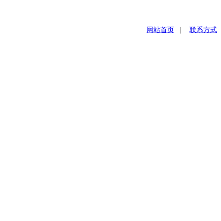
网站首页
|
联系方式