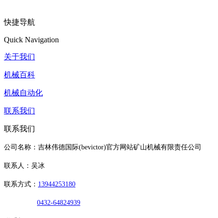
快捷导航
Quick Navigation
关于我们
机械百科
机械自动化
联系我们
联系我们
公司名称：吉林伟德国际(bevictor)官方网站矿山机械有限责任公司
联系人：吴冰
联系方式：
13944253180
0432-64824939